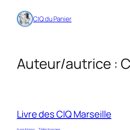
Aller
au
CIQ du Panier
contenu
Auteur/autrice :
C
Livre des CIQ Marseille
livre blanc
Télécharger